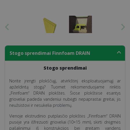
Stogo sprendimai Finnfoam DRAIN
Stogo sprendimai
Norite įrengti plokščiąjį, atvirkštinį eksploatuojamąjį ar
apželdintą stogą? Tuomet rekomenduojame rinktis
„Finnfoam“ DRAIN plokštes. Šiose plokštėse esantys
grioveliai padeda vandeniui nubėgti nepaprastai greitai, jis
neužsistovi ir nesukelia problemų.
Vienoje ekstrudinio putplasčio plokštės „Finnfoam“ DRAIN
pusėje yra išfrezuoti grioveliai (10×15 mm), skirti drėgmės
pašalinimui iš konstrukcijos bei greitam vandens