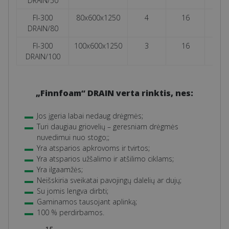
DRAIN/50
FI-300
80x600x1250
4
16
3,0
DRAIN/80
FI-300
100x600x1250
3
16
2,2
DRAIN/100
„Finnfoam“ DRAIN verta rinktis, nes:
Jos įgeria labai nedaug drėgmės;
Turi daugiau griovelių – geresniam drėgmės
nuvedimui nuo stogo;;
Yra atsparios apkrovoms ir tvirtos;
Yra atsparios užšalimo ir atšilimo ciklams;
Yra ilgaamžės;
Neišskiria sveikatai pavojingų dalelių ar dujų;
Su jomis lengva dirbti;
Gaminamos tausojant aplinką;
100 % perdirbamos.