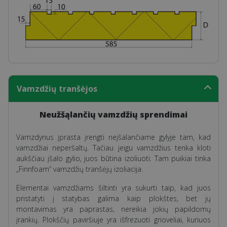
Vamzdžių tranšėjos
Neužšąlančių vamzdžių sprendimai
Vamzdynus įprasta įrengti neįšalančiame gylyje tam, kad
vamzdžiai neperšaltų. Tačiau jeigu vamzdžius tenka kloti
aukščiau įšalo gylio, juos būtina izoliuoti. Tam puikiai tinka
„Finnfoam“ vamzdžių tranšėjų izoliacija.
Elementai vamzdžiams šiltinti yra sukurti taip, kad juos
pristatyti į statybas galima kaip plokštes, bet jų
montavimas yra paprastas, nereikia jokių papildomų
įrankių. Plokščių paviršiuje yra išfrezuoti grioveliai, kuriuos