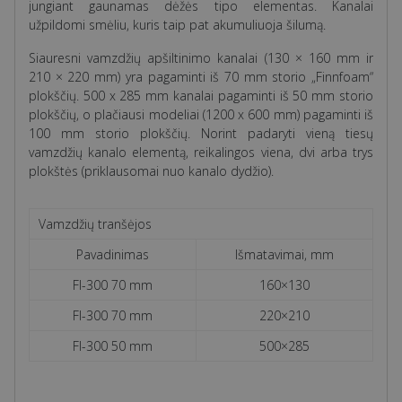
jungiant gaunamas dėžės tipo elementas. Kanalai
užpildomi smėliu, kuris taip pat akumuliuoja šilumą.
Siauresni vamzdžių apšiltinimo kanalai (130 × 160 mm ir
210 × 220 mm) yra pagaminti iš 70 mm storio „Finnfoam“
plokščių. 500 x 285 mm kanalai pagaminti iš 50 mm storio
plokščių, o plačiausi modeliai (1200 x 600 mm) pagaminti iš
100 mm storio plokščių. Norint padaryti vieną tiesų
vamzdžių kanalo elementą, reikalingos viena, dvi arba trys
plokštės (priklausomai nuo kanalo dydžio).
Vamzdžių tranšėjos
Pavadinimas
Išmatavimai, mm
FI-
300 70 mm
160×130
FI-
300 70 mm
220×210
FI-
300 50 mm
500×285