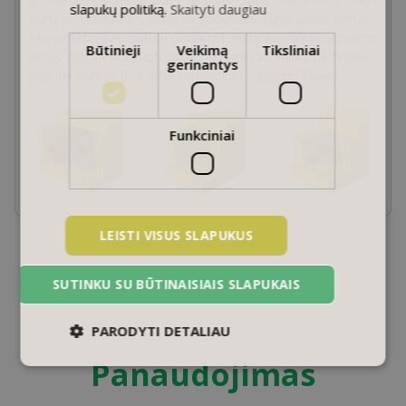
slapukų politiką.
Skaityti daugiau
būną su liežuvėliais, kitos su grioveliais, kurie vėliau vienas į
kitą įsistato, taip suformuodami kanalą. Plokščių sujungimo
Būtinieji
Veikimą
Tiksliniai
vietas galima suklijuoti šaltais bituminiais klijais be tirpiklių,
gerinantys
poliuretaniniais (PU) arba cementinio pagrindo klijais.
Funkciniai
LEISTI VISUS SLAPUKUS
SUTINKU SU BŪTINAISIAIS SLAPUKAIS
PARODYTI DETALIAU
Panaudojimas