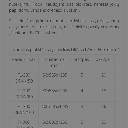
nutekėjimui. Todėl naudojant šias plokštes, nereikia jokių
papildomų vandens drenažo sluoksnių.
Šias plokštes galima naudoti atvirkštinių stogų bei grindų
ant grunto konstrukcijų įrengimui. Plokštės pasižymi visomis
„Finnfoam“ F-300 savybėmis.
Trumpos plokštės su grioveliais DRAIN (
1250 x 600 mm ir 1235
2
Pavadinimas
Išmatavimai,
vnt./pak.
pak./pal.
m
/p
mm
FL-300
50x585x1235
5
20
3,6
DRAIN/50
FL-300
80x585x1235
4
16
2,8
DRAIN/80
FL-300
100x585x1235
3
16
2,1
DRAIN/100
FI-300
50x600x1250
5
20
3,7