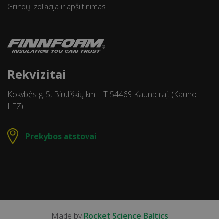
Grindų izoliacija ir apšiltinimas
Rekvizitai
Kokybės g. 5, Biruliškių km. LT-54469 Kauno raj. (Kauno
LEZ)
Prekybos atstovai
Made by
Rocket Science Baltics