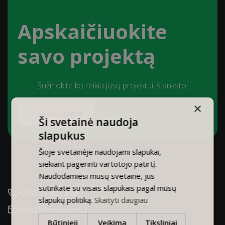
Apskaičiuokite
savo projektą
Sužinokite ko reikia jūsų projektui iš anksto!
×
Skaičiuoklė
Ši svetainė naudoja
slapukus
Šioje svetainėje naudojami slapukai,
siekiant pagerinti vartotojo patirtį.
Naudodamiesi mūsų svetaine, jūs
sutinkate su visais slapukais pagal mūsų
+370 37 403 800
slapukų politiką.
Skaityti daugiau
info@finnfoam.lt
Būtinieji
Veikimą
Tiksliniai