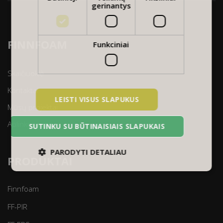
gerinantys
FINNFOAM
Funkciniai
Skaičiuoklė
Kontaktai
LEISTI VISUS SLAPUKUS
Mūsų projektai
Aplinkosauga
SUTINKU SU BŪTINAISIAIS SLAPUKAIS
PARODYTI DETALIAU
PRODUKTAI
Finnfoam
FF-PIR