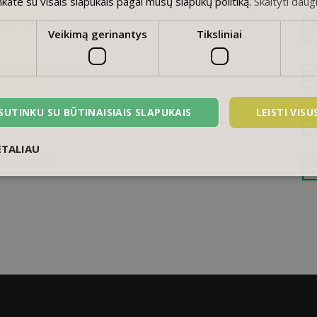
nkate su visais slapukais pagal mūsų slapukų politiką.
Skaityti daug
Techninė specifikacija
Veikimą gerinantys
Tiksliniai
Techninė specifikacija
SUTINKU SU BŪTINAISIAIS SLAPUKAIS
LEISTI VIS
l. Techninė specifikacija
ETALIAU
pecifikacija