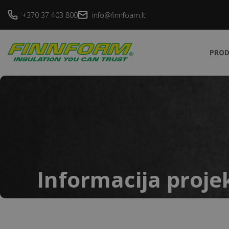
+370 37 403 800
info@finnfoam.lt
PROD
Informacija proj