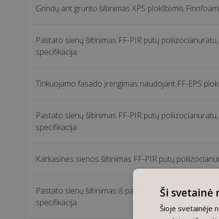
Grindų ant grunto šiltinimas XPS plokštėmis Finnfoam 
Pastato sienų šiltinimas FF-PIR putų poliizocianurat
specifikacija
Tinkuojamo fasado įrengimas naudojant FF-EPS plokše
Pastato sienų šiltinimas FF-PIR putų poliizocianuratu
specifikacija
Karkasinės sienos šiltinimas FF-PIR putų poliizocianur
Pastato sienų šiltinimas iš patalpų vidaus su FF-PIR 
Ši svetainė
specifikacija
Šioje svetainėje 