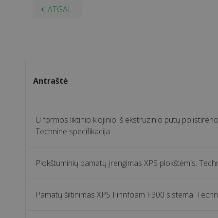
ATGAL
Antraštė
U formos liktinio klojinio iš ekstruzinio putų polistire
Techninė specifikacija
Plokštuminių pamatų įrengimas XPS plokštėmis. Techni
Pamatų šiltinimas XPS Finnfoam F300 sistema. Techni