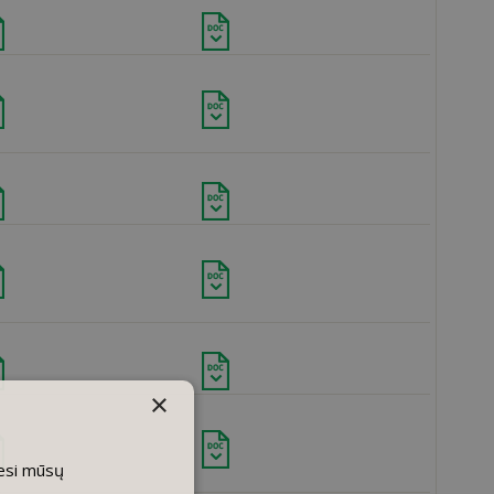
×
iesi mūsų