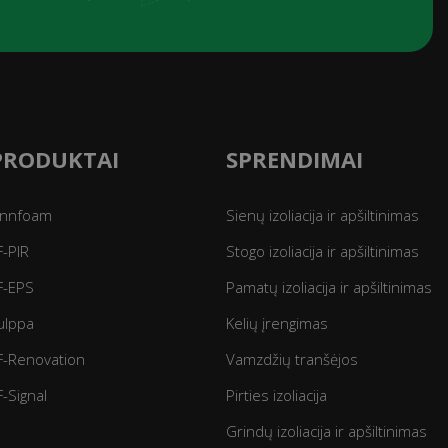
PRODUKTAI
SPRENDIMAI
innfoam
Sienų izoliacija ir apšiltinimas
F-PIR
Stogo izoliacija ir apšiltinimas
F-EPS
Pamatų izoliacija ir apšiltinimas
ulppa
Kelių įrengimas
F-Renovation
Vamzdžių tranšėjos
F-Signal
Pirties izoliacija
Grindų izoliacija ir apšiltinimas