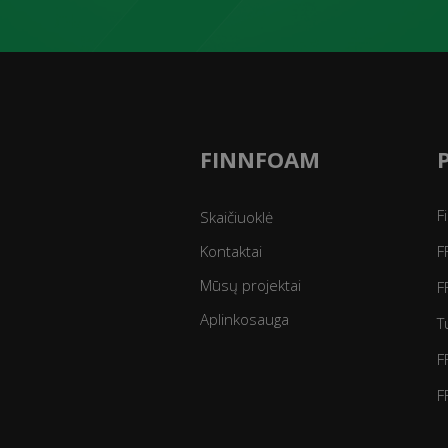
FINNFOAM
F
Skaičiuoklė
Kontaktai
F
Mūsų projektai
F
Aplinkosauga
T
F
F