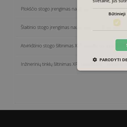
svetaine, jūs suti
Plokščio stogo įrengimas naudojant FF-PIR plokštes. 
Būtinieji
Šlaitinio stogo įrengimas naudojant FF-PIR plokštes. 
Atvirkštinio stogo šiltinimas XPS plokštėmis Finnfoam F
PARODYTI D
Inžinerinių tinklų šiltinimas XPS plokštėmis. Techninė s