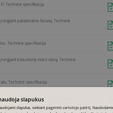
Fl. Techninė specifikacija
u, įrengiant pakabinama fasadą. Techninė
s. Techninė specifikacija
, įrengiant trisluoksnę mūro sieną. Techninė
atu. Techninė specifikacija
GYL putų poliuretano plokštėmis. Techninė
 naudoja slapukus
naudojami slapukai, siekiant pagerinti vartotojo patirtį. Naudodam