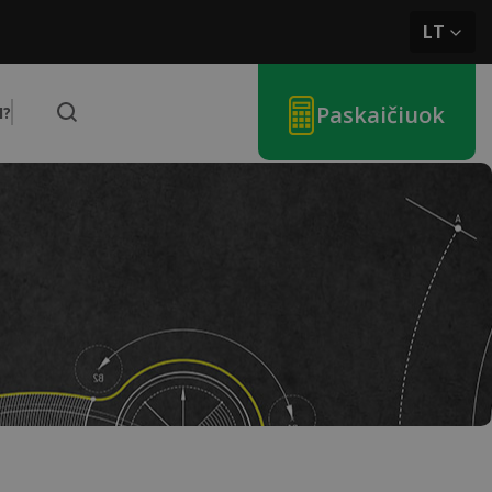
LT
Paskaičiuok
I?