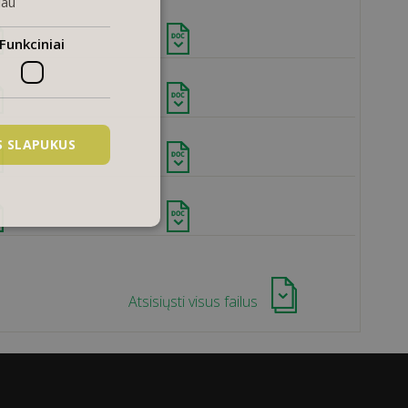
iau
Funkciniai
US SLAPUKUS
Atsisiųsti visus failus