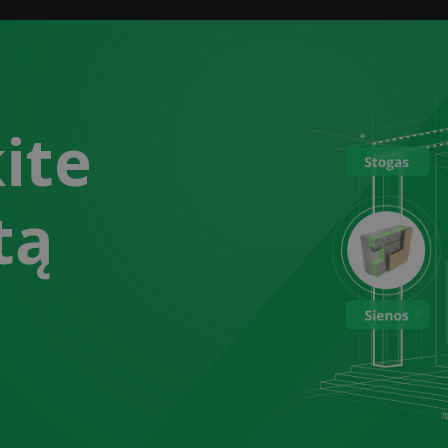
ite
tą