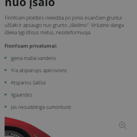
nuo įšalo
Finnfoam plokštės neleidžia po jomis esančiam gruntui
užšalti ir apsaugo nuo grunto „iškėlimo“. Viršutinė danga
išlieka lygi ištisus metus, nesideformuoja.
Finnfoam privalumai:
Įgeria mažai vandens
Yra atsparops apkrovoms
Atsparios šalčiui
Ilgaamžės.
Jas nesudėtinga sumontuoti