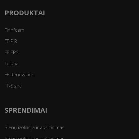
PRODUKTAI
Finnfoam
FF-PIR
FF-EPS
Tulppa
FF-Renovation
FF-Signal
SPRENDIMAI
Sienų izoliacija ir apšiltinimas
Stogo izoliacija ir apšiltinimas