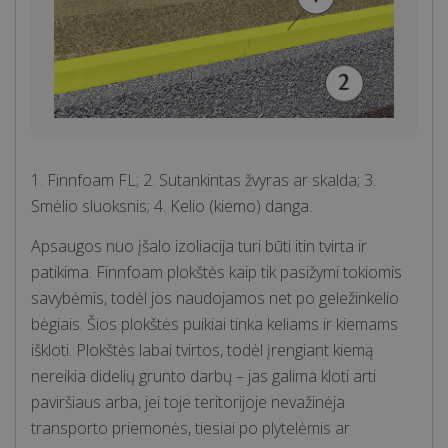
1. Finnfoam FL; 2. Sutankintas žvyras ar skalda; 3.
Smėlio sluoksnis; 4. Kelio (kiemo) danga.
Apsaugos nuo įšalo izoliacija turi būti itin tvirta ir
patikima. Finnfoam plokštės kaip tik pasižymi tokiomis
savybėmis, todėl jos naudojamos net po geležinkelio
bėgiais. Šios plokštės puikiai tinka keliams ir kiemams
iškloti. Plokštės labai tvirtos, todėl įrengiant kiemą
nereikia didelių grunto darbų – jas galima kloti arti
paviršiaus arba, jei toje teritorijoje nevažinėja
transporto priemonės, tiesiai po plytelėmis ar