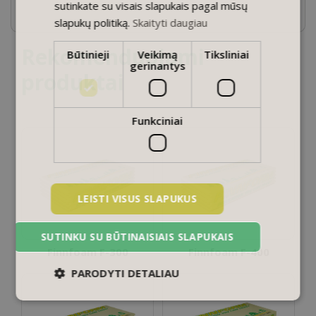
sutinkate su visais slapukais pagal mūsų
slapukų politiką.
Skaityti daugiau
Rekomenduojami
Būtinieji
Veikimą
Tiksliniai
gerinantys
produktai
Funkciniai
LEISTI VISUS SLAPUKUS
SUTINKU SU BŪTINAISIAIS SLAPUKAIS
Finnfoam F-300
Finnfoam F-400
PARODYTI DETALIAU