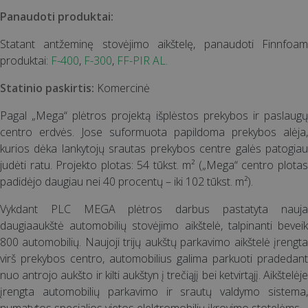
Panaudoti produktai:
Statant antžeminę stovėjimo aikštelę, panaudoti Finnfoam
produktai:
F-400
,
F-300
,
FF-PIR AL.
Statinio paskirtis:
Komercinė
Pagal „Mega“ plėtros projektą išplėstos prekybos ir paslaugų
centro erdvės. Jose suformuota papildoma prekybos alėja,
kurios dėka lankytojų srautas prekybos centre galės patogiau
judėti ratu. Projekto plotas: 54 tūkst. m² („Mega“ centro plotas
padidėjo daugiau nei 40 procentų – iki 102 tūkst. m²).
Vykdant PLC MEGA plėtros darbus pastatyta nauja
daugiaaukštė automobilių stovėjimo aikštelė, talpinanti beveik
800 automobilių. Naujoji trijų aukštų parkavimo aikštelė įrengta
virš prekybos centro, automobilius galima parkuoti pradedant
nuo antrojo aukšto ir kilti aukštyn į trečiąjį bei ketvirtąjį. Aikštelėje
įrengta automobilių parkavimo ir srautų valdymo sistema,