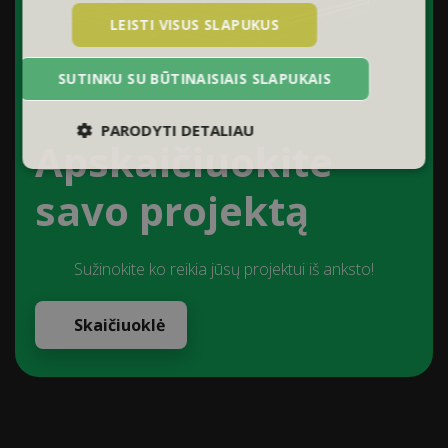
LEISTI VISUS SLAPUKUS
SUTINKU SU BŪTINAISIAIS SLAPUKAIS
PARODYTI DETALIAU
Apskaičiuokite
savo projektą
Sužinokite ko reikia jūsų projektui iš anksto!
Skaičiuoklė