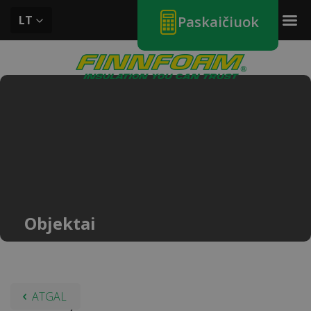
LT
Paskaičiuok
Objektai
ATGAL