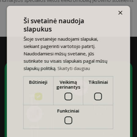
numatytos specialios vietos elektromobilių įkrovimo stotelėms.
×
Ši svetainė naudoja
slapukus
Šioje svetainėje naudojami slapukai,
siekiant pagerinti vartotojo patirtį.
Naudodamiesi mūsų svetaine, jūs
sutinkate su visais slapukais pagal mūsų
slapukų politiką.
Skaityti daugiau
Būtinieji
Veikimą
Tiksliniai
gerinantys
Funkciniai